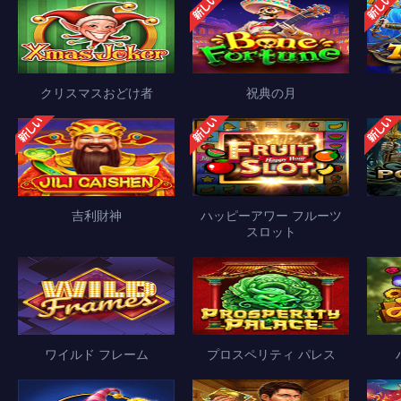
クリスマスおどけ者
祝典の月
吉利財神
ハッピーアワー フルーツ
スロット
ワイルド フレーム
プロスペリティ パレス