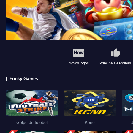
Novos jogos
Principais escolhas
Funky Games
Golpe de futebol
Keno