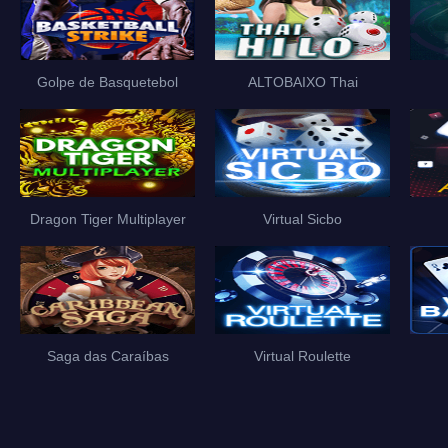
Golpe de Basquetebol
ALTOBAIXO Thai
Dragon Tiger Multiplayer
Virtual Sicbo
Saga das Caraíbas
Virtual Roulette