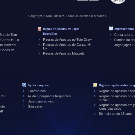
Copyright © SBOTOP.com. Todos os direitos reservados.
Regras de Apostas em Jogos
Aprender como
Específicos
Sorteio Toto
Conta aberta
Regras de Apostas no Toto Draw
Cartas Hi-Lo
Fundos de de
Regras de Apostas de Cartas Hi-
em Mazzetti
Jogar jogos
Lo
 Dados da
Regras de Apostas Mazzetti
Ajuda e suporte
Regras e regulamentos de a
Contate-nos
Regras de apostas espo
TOP
Ajuda e perguntas frequentes
Regras de apostas no c
ao vivo
Bate-papo ao vivo
Regras de apostas em j
nto
Glossário
jogos clássicos
OP
Só maiores de 18 anos