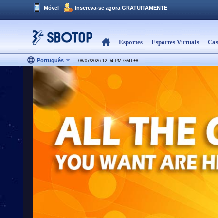
Móvel
Inscreva-se agora GRATUITAMENTE
Esportes
Esportes Virtuais
Cas
Português
08/07/2026 12:04 PM
GMT
+
8