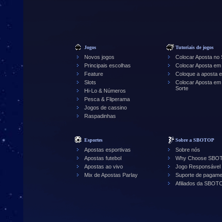
Jogos
Tutoriais de jogos
Novos jogos
Colocar Aposta no 
Principais escolhas
Colocar Aposta em 
Feature
Coloque a aposta 
Slots
Colocar Aposta em
Sorte
Hi-Lo & Números
Pesca & Fliperama
Jogos de cassino
Raspadinhas
Esportes
Sobre a SBOTOP
Apostas esportivas
Sobre nós
Apostas futebol
Why Choose SBO
Apostas ao vivo
Jogo Responsável
Mix de Apostas Parlay
Suporte de pagame
Afiliados da SBOT