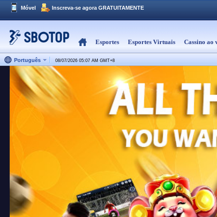
Móvel
Inscreva-se agora GRATUITAMENTE
Esportes
Esportes Virtuais
Cassino ao 
Português
08/07/2026 05:07 AM
GMT
+
8