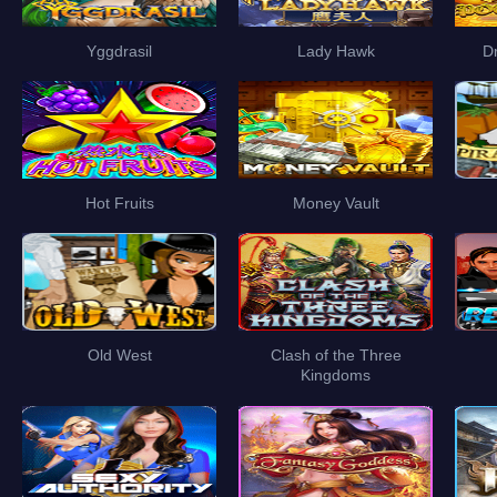
Yggdrasil
Lady Hawk
D
Hot Fruits
Money Vault
Old West
Clash of the Three
Kingdoms