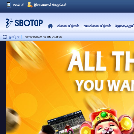
கைபேசி
இலவசமாகச் சேருங்கள்
விளையாட்டுகள்
மாய விளையாட்டுகள்
நேரலை சூதாட்
தமிழ்
08/09/2026 01:57 PM
GMT
+
8