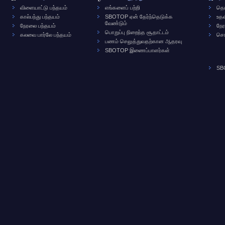
விளையாட்டு பந்தயம்
எங்களைப் பற்றி
தொட
கால்பந்து பந்தயம்
SBOTOP ஏன் தேர்ந்தெடுக்க
உதவ
வேண்டும்
நேரலை பந்தயம்
நே
பொறுப்பு நிறைந்த சூதாட்டம்
கலவை பார்லே பந்தயம்
சொ
பணம் செலுத்துவதற்கான ஆதரவு
SBOTOP இணைப்பாளர்கள்
SB