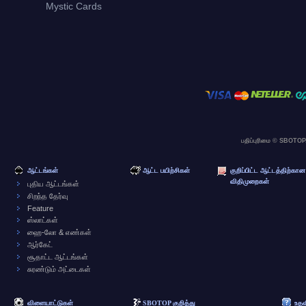
Mystic Cards
பதிப்புரிமை © SBOTOP
ஆட்டங்கள்
ஆட்ட பயிற்சிகள்
குறிப்பிட்ட ஆட்டத்திற்கா
விதிமுறைகள்
புதிய ஆட்டங்கள்
சிறந்த தேர்வு
Feature
ஸ்லாட்கள்
ஹை-லோ & எண்கள்
ஆர்கேட்
சூதாட்ட ஆட்டங்கள்
சுரண்டும் அட்டைகள்
விளையாட்டுகள்
SBOTOP குறித்து
உத