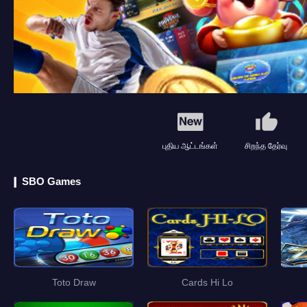
புதிய ஆட்டங்கள்
சிறந்த தேர்வு
SBO Games
Toto Draw
Cards Hi Lo