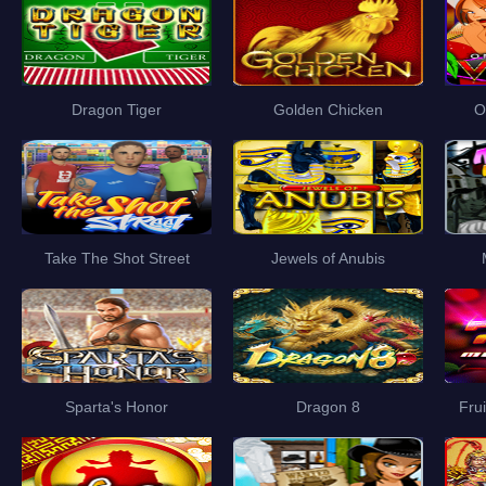
Dragon Tiger
Golden Chicken
O
Take The Shot Street
Jewels of Anubis
Sparta's Honor
Dragon 8
Frui