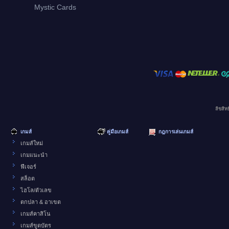
Mystic Cards
ลิขสิท
เกมส์
คู่มือเกมส์
กฎการเล่นเกมส์
เกมส์ใหม่
เกมแนะนำ
ฟีเจอร์
สล็อต
ไฮโล/ตัวเลข
ตกปลา & อาเขต
เกมส์คาสิโน
เกมส์ขูดบัตร