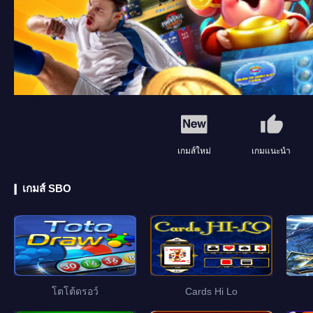
เกมส์ใหม่
เกมแนะนำ
เกมส์ SBO
โตโต้ดรอว์
Cards Hi Lo