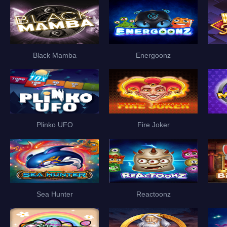
Black Mamba
Energoonz
Plinko UFO
Fire Joker
Sea Hunter
Reactoonz