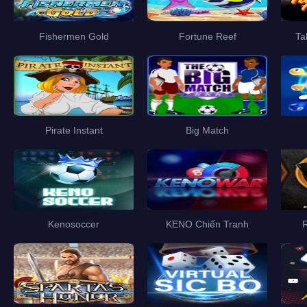
Fishermen Gold
Fortune Reef
Ta
Pirate Instant
Big Match
Kenosoccer
KENO Chiến Tranh