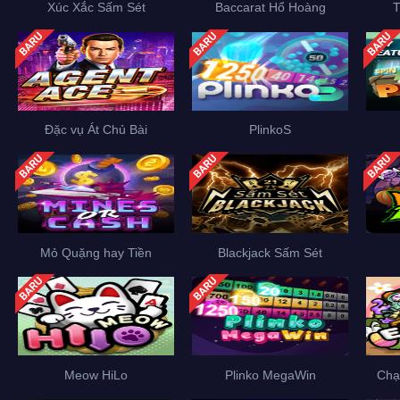
Xúc Xắc Sấm Sét
Baccarat Hổ Hoàng
T
Đặc vụ Át Chủ Bài
PlinkoS
Mỏ Quặng hay Tiền
Blackjack Sấm Sét
Meow HiLo
Plinko MegaWin
Chạ