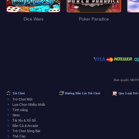
Dice Wars
Poker Paradice
Bản quyền SBOTO
Trò Chơi
Hướng Dẫn Các Trò Chơi
Quy Luật Trò
Trò Chơi Mới
Lựa Chọn Nhiều Nhất
Tính năng
Slots
Tài Xỉu & Xổ Số
Bắn Cá & Arcade
Trò Chơi Sòng Bài
Thẻ Cào