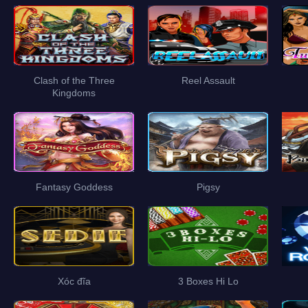
Clash of the Three
Reel Assault
Kingdoms
Fantasy Goddess
Pigsy
Xóc đĩa
3 Boxes Hi Lo